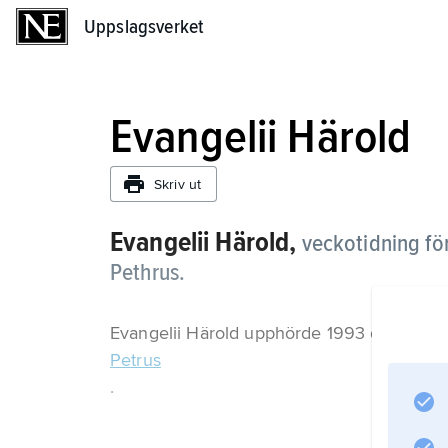
Uppslagsverket
Uppslagsverket
Evangelii Härold
Skriv ut
Evangelii Härold,
veckotidning för
Pethrus.
Evangelii Härold upphörde 1993 då den g
Petrus
.