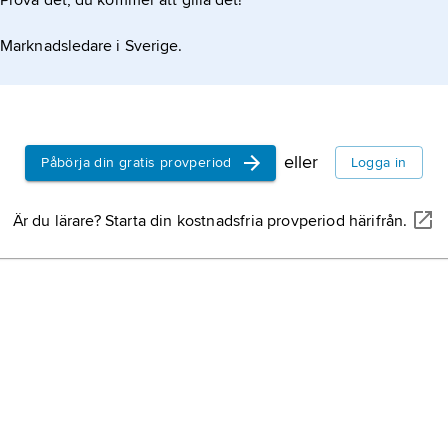
Prova det, du kommer att gilla det!
Marknadsledare i Sverige.
eller
Påbörja din gratis provperiod
Logga in
Är du lärare? Starta din kostnadsfria provperiod härifrån.