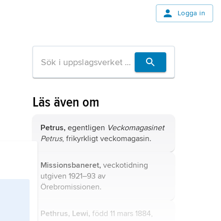
Logga in
Läs även om
Petrus,
egentligen
Veckomagasinet
Petrus
, frikyrkligt veckomagasin.
Missionsbaneret,
veckotidning
utgiven 1921–93 av
Örebromissionen.
Pethrus, Lewi,
född 11 mars 1884,