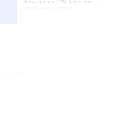
död 4 september 1974, ledare inom
pingströrelsen, författare.
pingströrelsen,
en karismatisk
väckelserörelse, vars anhängare
kallas
pingstvänner
.
Dagen,
1999–2004
Nya Dagen
,
dagstidning grundad 1945 av Lewi
Pethrus, utgiven i Stockholm, organ
för Pingströrelsen.
Helgelseförbundet,
HF
, svenskt
missionssällskap och
frikyrkosamfund.
Örebromissionen,
ÖM
, baptistisk
missionsorganisation med centrum i
Örebro.