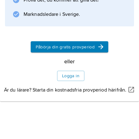
Prova det, du kommer att gilla det!
Research i New York och utvecklades snabbt
Marknadsledare i Sverige.
Information om artikeln
Påbörja din gratis provperiod
eller
Logga in
Är du lärare? Starta din kostnadsfria provperiod härifrån.