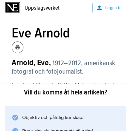
Uppslagsverket
Uppslagsverket
Logga in
Eve Arnold
Arnold, Eve,
1912–2012, amerikansk
fotograf och fotojournalist.
Eve Arnold började 1946 att fotografera livet i
Vill du komma åt hela artikeln?
New York, speciellt i stadsdelen Harlem. Det
var på den tiden ovanligt med kvinnliga
dokumentärfotografer, och särskilt med en vit,
kvinnlig fotograf i Harlem. År 1948 gick Arnold
Objektiv och pålitlig kunskap.
en fotoutbildning på New School for Social