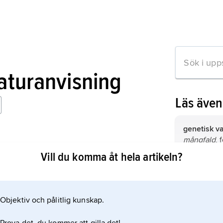
raturanvisning
Läs äve
genetisk va
mångfald
, 
olika indiv
Vill du komma åt hela artikeln?
mutation
, 
mation om artikeln
genetiska m
till komman
Objektiv och pålitlig kunskap.