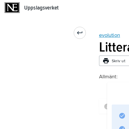
Uppslagsverket
Uppslagsverket
evolution
Litte
Skriv ut
Allmänt:
Infor