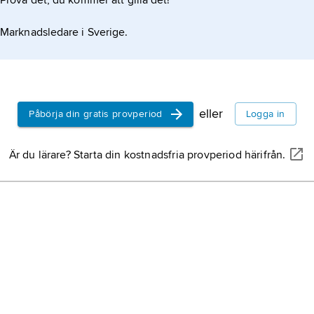
Prova det, du kommer att gilla det!
population
individer 
Marknadsledare i Sverige.
finns inom 
viss tidpunk
artbildning
eller flera
uppstår ur 
eller
Påbörja din gratis provperiod
Logga in
existerande
proteinsyn
Är du lärare? Starta din kostnadsfria provperiod härifrån.
proteiner s
celler.
genetik
,
är
som omfatt
(arvsmassa
funktion, u
av generna
biologisk va