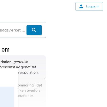
Logga in
n om
riation,
genetisk
förekomst av genetiskt
ider inom en population.
bestående förändring i det
aterialet vilken överförs
de cellgenerationer.