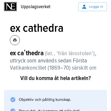
Uppslagsverket
Uppslagsverket
Logga in
ex cathedra
ex caʹthedra
(lat., ’från lärostolen’)
,
uttryck som används sedan Första
Vatikankonciliet (1869–70) särskilt om
de tillfällen då påven talar officiellt och
Vill du komma åt hela artikeln?
– enligt romersk-katolsk uppfattning –
å hela kyrkans vägnar.
Objektiv och pålitlig kunskap.
Sådana uttalanden är enligt konciliet ofelbara.
Överfört används uttrycket om auktoritära