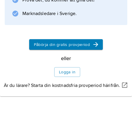
Prova det, du kommer att gilla det!
deklarationer.
Marknadsledare i Sverige.
Information om artikeln
Påbörja din gratis provperiod
eller
Logga in
Är du lärare? Starta din kostnadsfria provperiod härifrån.