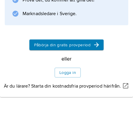
Prova det, du kommer att gilla det!
Marknadsledare i Sverige.
Påbörja din gratis provperiod
eller
Logga in
Är du lärare? Starta din kostnadsfria provperiod härifrån.