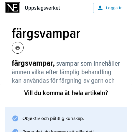
Uppslagsverket
Uppslagsverket
Logga in
färgsvampar
färgsvampar,
svampar som innehåller
ämnen vilka efter lämplig behandling
kan användas för färgning av garn och
tyg.
Vill du komma åt hela artikeln?
Exempel på sådana svampar är
kanelspindelskivlingar (ger beige, gula, bruna,
röda, orange, lila eller svarta färger),
Objektiv och pålitlig kunskap.
vaxskivlingar (ger bl.a. gula, röda och bruna