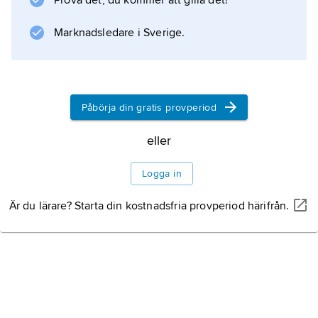
Prova det, du kommer att gilla det!
Information om artikeln
Marknadsledare i Sverige.
Påbörja din gratis provperiod
eller
Logga in
Är du lärare? Starta din kostnadsfria provperiod härifrån.