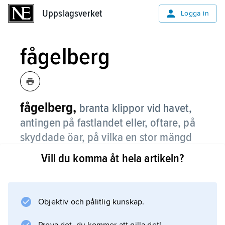
Uppslagsverket
Uppslagsverket
Logga in
fågelberg
fågelberg,
branta klippor vid havet,
antingen på fastlandet eller, oftare, på
skyddade öar, på vilka en stor mängd
havsfåglar häckar.
Vill du komma åt hela artikeln?
Fågelbergen är ofta mycket otillgängliga och
har växtlighet endast högst upp på berget
respektive nära stranden.
Objektiv och pålitlig kunskap.