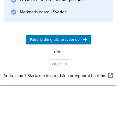
Prova det, du kommer att gilla det!
Marknadsledare i Sverige.
Information om artikeln
Påbörja din gratis provperiod
eller
Logga in
Är du lärare? Starta din kostnadsfria provperiod härifrån.