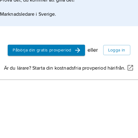
Prova det, du kommer att gilla det!
Marknadsledare i Sverige.
eller
Påbörja din gratis provperiod
Logga in
Är du lärare? Starta din kostnadsfria provperiod härifrån.