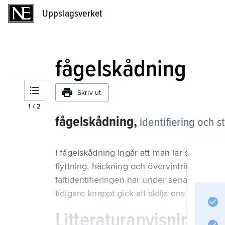
Uppslagsverket
Uppslagsverket
fågelskådning
Skriv ut
1
/
2
fågelskådning,
identifiering och s
I fågelskådning ingår att man lär sig känna 
flyttning, häckning och övervintring. Fåge
fältidentifieringen har under senare år drivi
tidigare knappt gick att skilja ens i handen
Litteraturanvisning