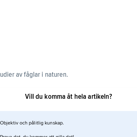
tudier av fåglar i naturen.
igen fåglar i naturen och att man följer deras
Vill du komma åt hela artikeln?
lskådningen blir alltmer avancerad, och
ts så långt att t.ex. arter och åldersstadier som
 i dag
Objektiv och pålitlig kunskap.