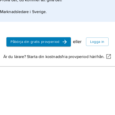
Prova det, du kommer att gilla det!
Sverige,
st
upprätthöll
halvön, nor
Europa.
Marknadsledare i Sverige.
Island,
stat
Finland,
sta
eller
Påbörja din gratis provperiod
Logga in
Ryssland,
norra Europ
Är du lärare? Starta din kostnadsfria provperiod härifrån.
Kina,
stat i
Italien,
stat
USA,
Ameri
Förenta sta
9,8 miljone
2
km
vatten)