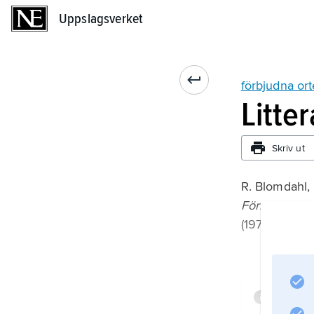
Uppslagsverket
Uppslagsverket
förbjudna ort
Litte
Skriv ut
R. Blomdahl,
Förmyndarräf
(1973);
Infor