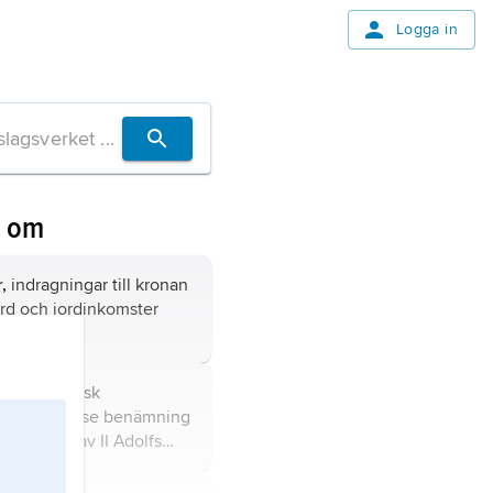
Logga in
n om
,
indragningar till kronan
ord och jordinkomster
.
iden,
i svensk
rivning gängse benämning
 från Gustav II Adolfs
 1611 till Karl XII:s död
erige förvärvade och