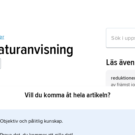
er
raturanvisning
Läs äve
reduktioner
av främst j
stens ekonomiska resultat
(jordräntor)
Vill du komma åt hela artikeln?
stormaktst
historiesk
på perioden
Objektiv och pålitlig kunskap.
mation om artikeln
trontillträde
1718, då Sv