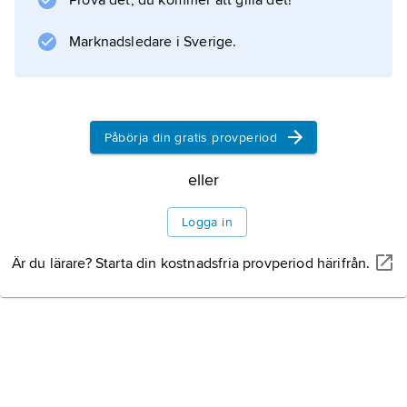
Prova det, du kommer att gilla det!
liten att den inte behövde utbildade
Marknadsledare i Sverige.
specialister.
Information om artikeln
Påbörja din gratis provperiod
eller
Logga in
Är du lärare? Starta din kostnadsfria provperiod härifrån.