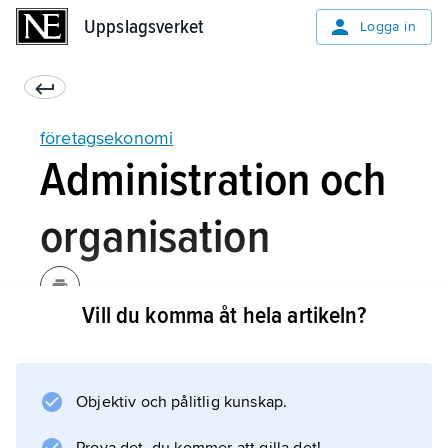
Uppslagsverket
Uppslagsverket
Logga in
företagsekonomi
Administration och
organisation
Vill du komma åt hela artikeln?
Under uppbyggnadsskedet före andra
världskriget gällde ledning och administration
av ett företag framför allt produktionen och
Objektiv och pålitlig kunskap.
arbetsorganisationen. Företagets planering
och hela den administrativa apparaten var så