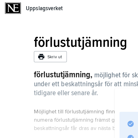
Uppslagsverket
Uppslagsverket
förlustutjämning
Skriv ut
förlustutjämning,
möjlighet för sk
under ett beskattningsår för att mins
tidigare eller senare år.
Möjlighet till förlustutjämning finns i skatte
numera förlustutjämning främst genom att e
beskattningsår får dras av nästa beskattnin