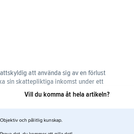
attskyldig att använda sig av en förlust
ka sin skattepliktiga inkomst under ett
Vill du komma åt hela artikeln?
lagstiftningen i de flesta länder. I Sverige sker
tt underskott i en förvärvskälla under ett
Objektiv och pålitlig kunskap.
gsår.