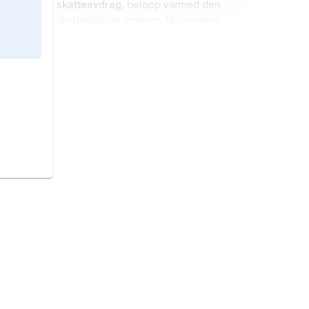
skatteavdrag,
belopp varmed den
skattepliktiga intäkten får minskas.
inkomstskatt,
skatt på inkomster,
dels från arbete och andra
prestationer (
förvärvsinkomster
),
dels sådana som kan hänföras till
egendom, såsom avkastning och
jobbskatteavdrag,
skattelättnad för
försäljningsvinster
fysiska personer som ges utöver
(
kapitalinkomster
).
grundavdrag
.
föräldraförsäkring,
gängse
benämning på de förmåner enligt
lagen om allmän försäkring som
tillkommer dels blivande mödrar,
dels småbarnsföräldrar.
IEA,
International Energy Agency
,
självständig organisation inom
ramen för OECD-samarbetet,
grundad i november 1974 som en