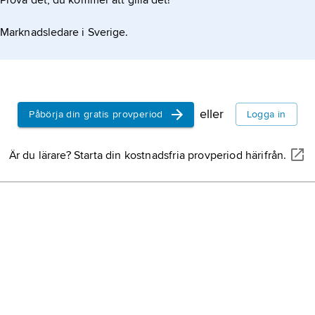
Prova det, du kommer att gilla det!
Marknadsledare i Sverige.
eller
Påbörja din gratis provperiod
Logga in
Är du lärare? Starta din kostnadsfria provperiod härifrån.