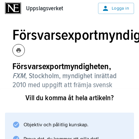
Uppslagsverket
Uppslagsverket
Logga in
Försvarsexportmyndi
Försvarsexportmyndigheten,
FXM
,
Stockholm, myndighet inrättad
2010 med uppgift att främja svensk
export av vapen och annan materiel
Vill du komma åt hela artikeln?
inom försvarssektorn, till fördel för
svensk försvars- och säkerhetspolitik.
Objektiv och pålitlig kunskap.
FXM understödjer även export av militär
teknologi för civila tillämpningar,