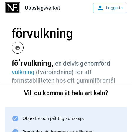
Uppslagsverket
Uppslagsverket
Logga in
förvulkning
föʹrvulkning,
en delvis genomförd
vulkning
(tvärbindning) för att
formstabiliteten hos ett gummiföremål
skall förbättras före vidare bearbetning
Vill du komma åt hela artikeln?
och slutlig vulkning.
Objektiv och pålitlig kunskap.