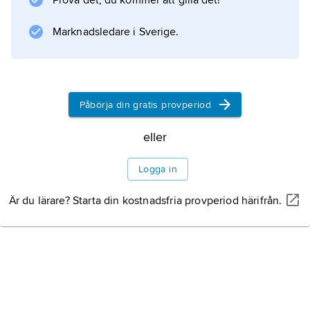
Prova det, du kommer att gilla det!
Information om artikeln
Marknadsledare i Sverige.
Påbörja din gratis provperiod
eller
Logga in
Är du lärare? Starta din kostnadsfria provperiod härifrån.