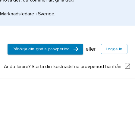
Prova det, du kommer att gilla det!
Marknadsledare i Sverige.
eller
Påbörja din gratis provperiod
Logga in
Är du lärare? Starta din kostnadsfria provperiod härifrån.