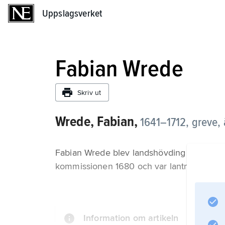
Uppslagsverket
Uppslagsverket
Fabian Wrede
Skriv ut
Wrede, Fabian,
1641–1712, greve,
Fabian Wrede blev landshövding i Viborgs l
kommissionen 1680 och var lantmarskalk vi
Information om artikeln