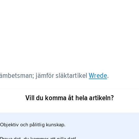
 ämbetsman; jämför släktartikel
Wrede
.
än 1675 och i Uppsala län 1681, ingick i stora
Vill du komma åt hela artikeln?
d 1682 års riksdag.
Objektiv och pålitlig kunskap.