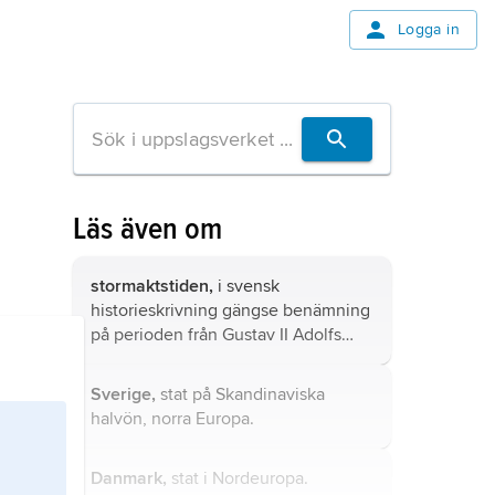
Logga in
Läs även om
stormaktstiden,
i svensk
historieskrivning gängse benämning
på perioden från Gustav II Adolfs
trontillträde 1611 till Karl XII:s död
1718, då Sverige förvärvade och
Sverige,
stat på Skandinaviska
upprätthöll en stormaktsställning i
halvön, norra Europa.
Europa.
Danmark,
stat i Nordeuropa.