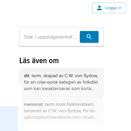
Logga in
Läs även om
dit
, term, skapad av C.W. von Sydow,
för en icke-episk kategori av folkdikt
som kan karakteriseras som korta
konstateranden utan att det utsägs
om de är sanna eller falska.
memorat
, term inom folkloristiken,
lanserad av C.W. von Sydow, för en
självupplevd berättelse som innebär
en övernaturlig tolkning av en
händelse.