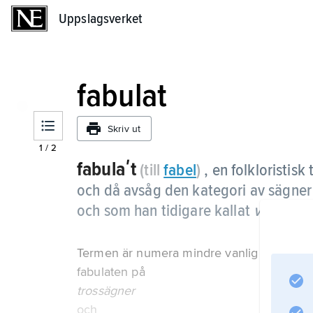
Uppslagsverket
Uppslagsverket
fabulat
Skriv ut
1
/
2
fabulaʹt
(till
fabel
)
, en folkloristi
och då avsåg den kategori av sägner 
och som han tidigare kallat
vittness
Termen är numera mindre vanlig inom folkdi
fabulaten på
trossägner
och