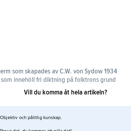
sk term som skapades av C.W. von Sydow 1934
som innehöll fri diktning på folktrons grund
ägner
.
Vill du komma åt hela artikeln?
ktsforskningen, där man i stället fördelar
Objektiv och pålitlig kunskap.