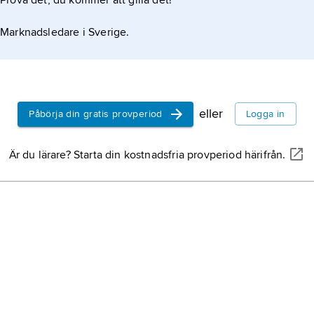
Prova det, du kommer att gilla det!
Marknadsledare i Sverige.
 reserverat beteckningen fabulat. N.-A. Bringéus har
utanför folkdiktens ram, som t.ex. bältespänning.
eller
Påbörja din gratis provperiod
Logga in
Är du lärare? Starta din kostnadsfria provperiod härifrån.