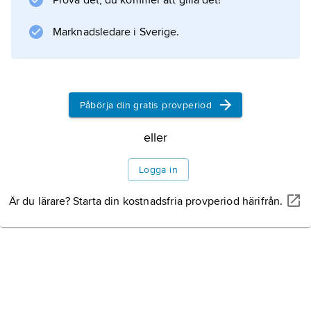
Prova det, du kommer att gilla det!
närsaltshalter med gynnsam temperatur, vilket
ger en riklig produktion av plankton och fisk i
Marknadsledare i Sverige.
området.
Påbörja din gratis provperiod
Information om artikeln
eller
Logga in
Är du lärare? Starta din kostnadsfria provperiod härifrån.