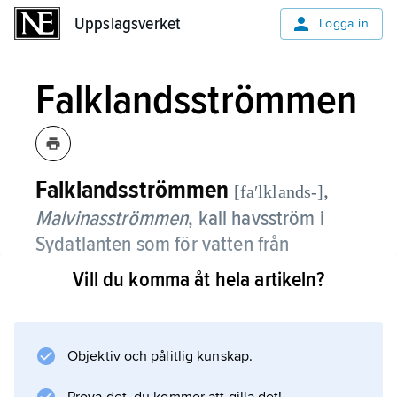
Uppslagsverket
Uppslagsverket
Logga in
Falklandsströmmen
Falklandsströmmen
,
[faʹlklands-]
Malvinasströmmen
,
kall havsström i
Sydatlanten som för vatten från
Antarktiska cirkumpolarströmmen
Vill du komma åt hela artikeln?
norrut längs Argentinas kust.
I höjd med Río de la Platas mynning
Objektiv och pålitlig kunskap.
sammanflyter den med Brasilianska
strömmen. Blandningsområdet förenar höga