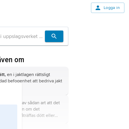
Logga in
även om
ätt,
en i jaktlagen rättsligt
dad befogenhet att bedriva jakt
tt område.
ns vilt,
vilt av sådan art att det
illfalla staten om det
dertas, påträffas dött eller
 när det är fredat.