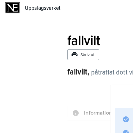
Uppslagsverket
Uppslagsverket
fallvilt
Skriv ut
fallvilt,
påträffat dött 
Information om artik