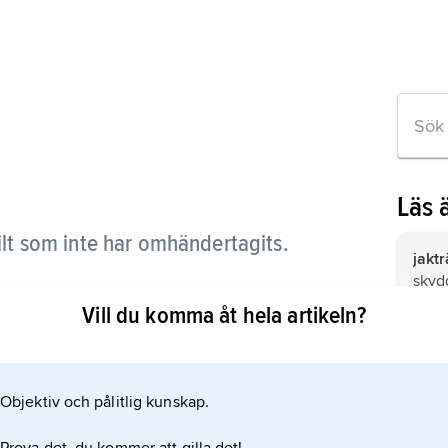
Läs 
vilt som inte har omhändertagits.
jaktr
skyd
på e
Vill du komma åt hela artikeln?
state
eln
ska t
omhän
Objektiv och pålitlig kunskap.
dödas