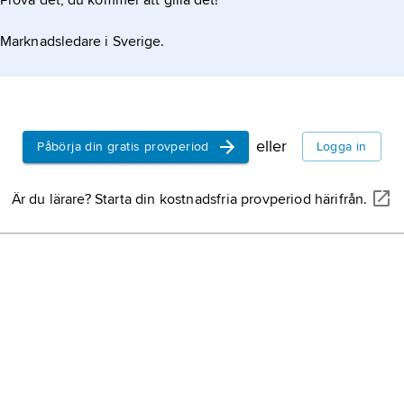
Prova det, du kommer att gilla det!
avtäk
att, 
Marknadsledare i Sverige.
besl
hund
olov
stånd
särsk
vilt.
eller
Påbörja din gratis provperiod
Logga in
likm
Är du lärare? Starta din kostnadsfria provperiod härifrån.
flug
påträ
uppt
viss
termi
1981.
Brät
(hem 
Väne