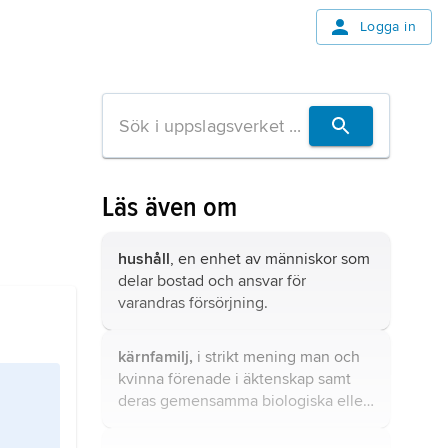
Logga in
Läs även om
hushåll
, en enhet av människor som
delar bostad och ansvar för
varandras försörjning.
kärnfamilj,
i strikt mening man och
kvinna förenade i äktenskap samt
deras gemensamma biologiska eller
adopterade barn.