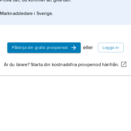
Prova det, du kommer att gilla det!
Marknadsledare i Sverige.
eller
Påbörja din gratis provperiod
Logga in
Är du lärare? Starta din kostnadsfria provperiod härifrån.