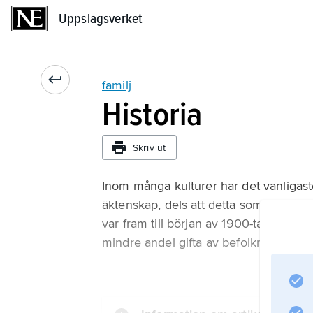
Uppslagsverket
Uppslagsverket
familj
Historia
Skriv ut
Inom många kulturer har det vanligaste
äktenskap, dels att detta som regel sk
var fram till början av 1900-talet det
mindre andel gifta av befolkningen s