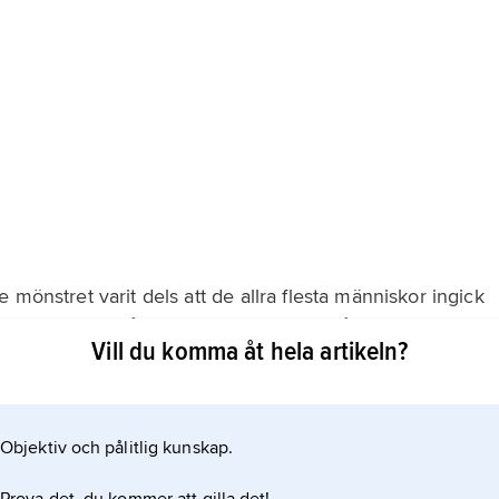
 mönstret varit dels att de allra flesta människor ingick
edde vid unga åldrar. Klart avvikande från detta mönster
Vill du komma åt hela artikeln?
 så kallade europeiska giftermålsmönstret, som innebar en
amt
Objektiv och pålitlig kunskap.