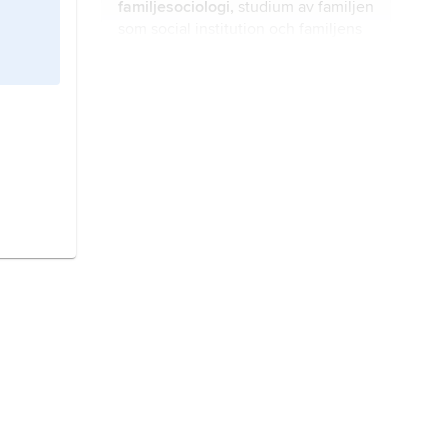
familjesociologi,
studium av familjen
som social institution och familjens
relation till andra institutioner i
samhället.
underhåll,
bidrag till annan persons
försörjning.
äktenskap,
en i särskilda former
ingången förbindelse mellan två
personer.
polygyni,
en form av månggifte
(polygami) där en man samtidigt är
gift med flera kvinnor.
föräldraförsäkring,
gängse
benämning på de förmåner enligt
lagen om allmän försäkring som
tillkommer dels blivande mödrar,