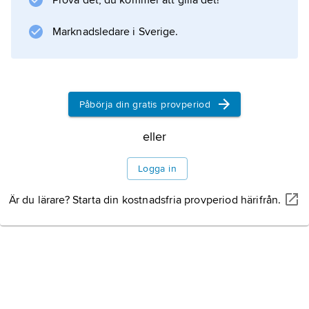
Prova det, du kommer att gilla det!
Boormans ”Excalibur” (1981) och John
McTiernans
Marknadsledare i Sverige.
Information om artikeln
Påbörja din gratis provperiod
eller
Logga in
Är du lärare? Starta din kostnadsfria provperiod härifrån.