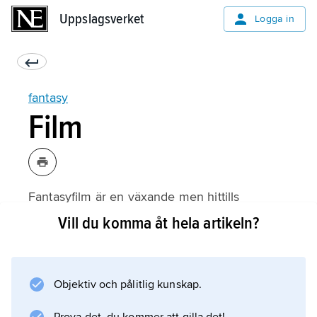
Uppslagsverket
Uppslagsverket
Logga in
fantasy
Film
Fantasyfilm är en växande men hittills
blygsamt omskriven filmgenre, som består av
Vill du komma åt hela artikeln?
en mängd olika grupper av filmer. En stor
kategori utgörs av filmatiserade myter och
legender där de övernaturliga inslagen vävs
Objektiv och pålitlig kunskap.
samman med historisk realism, från Fritz
Langs ”Die Nibelungen” (1924) till John