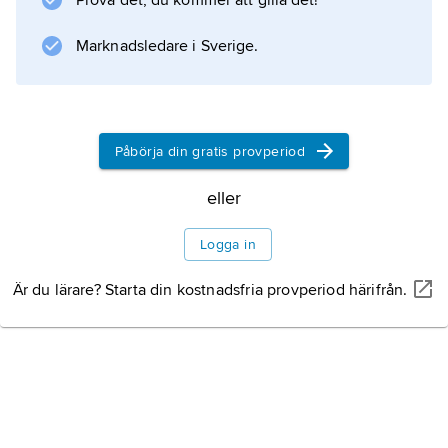
Prova det, du kommer att gilla det!
Marknadsledare i Sverige.
Påbörja din gratis provperiod
eller
Logga in
Är du lärare? Starta din kostnadsfria provperiod härifrån.