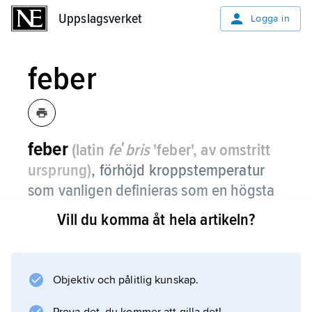
Uppslagsverket
Uppslagsverket
Logga in
feber
feber
(latin
feʹbris
'feber', av omstritt
ursprung)
,
förhöjd kroppstemperatur
som vanligen definieras som en högsta
dygnstemperatur överstigande 38,2 °C
Vill du komma åt hela artikeln?
uppmätt i ändtarmen eller 37,8 °C
uppmätt i munhålan eller armhålan.
Objektiv och pålitlig kunskap.
De normala reaktionerna på feber är ökad
blodcirkulation i huden, svettningar och ökad