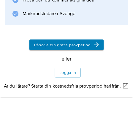
Prova det, du kommer att gilla det!
okontrollerad muskelaktivitet (frossbrytningar).
Marknadsledare i Sverige.
Information om artikeln
Påbörja din gratis provperiod
eller
Logga in
Är du lärare? Starta din kostnadsfria provperiod härifrån.