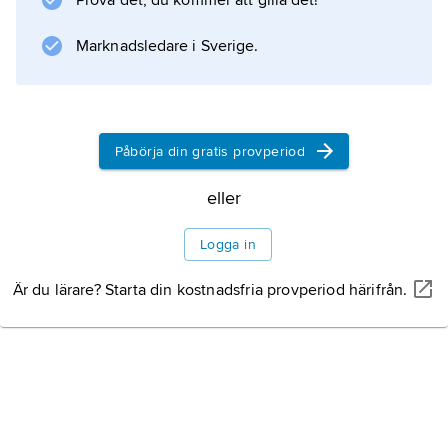
Prova det, du kommer att gilla det!
Jämför
fertilitet
Marknadsledare i Sverige.
.
Påbörja din gratis provperiod
Information om artikeln
eller
Logga in
Är du lärare? Starta din kostnadsfria provperiod härifrån.