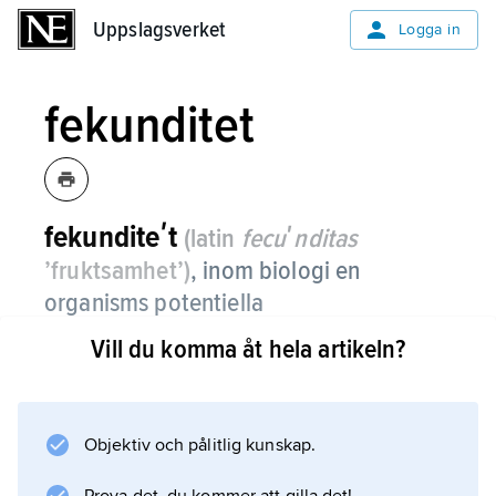
Uppslagsverket
Uppslagsverket
Logga in
fekunditet
fekunditeʹt
(latin
fecuʹnditas
’fruktsamhet’)
, inom biologi en
organisms potentiella
fortplantningskapacitet, dvs. den
Vill du komma åt hela artikeln?
maximala mängd ägg och ungar,
grobara frön eller sporer som
produceras under gynnsammast
Objektiv och pålitlig kunskap.
tänkbara förhållanden.