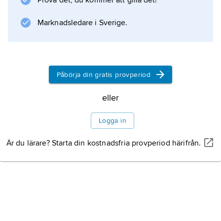
Prova det, du kommer att gilla det!
Lepidopterorum catalogus
(från 1911). En rad av hans skrifter behandlar
Marknadsledare i Sverige.
Information om artikeln
Påbörja din gratis provperiod
eller
Logga in
Är du lärare? Starta din kostnadsfria provperiod härifrån.