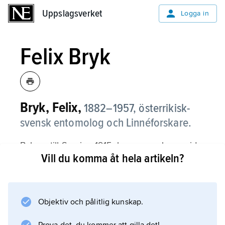
Uppslagsverket
Uppslagsverket
Logga in
Felix Bryk
Bryk, Felix,
1882–1957,
österrikisk-
svensk entomolog och Linnéforskare.
B. kom till Sverige 1915; han var verksam vid
Vill du komma åt hela artikeln?
museer i olika länder, bl.a. Naturhistoriska
riksmuseet. Han var kännare av framför allt
storfjärilar, som han behandlade i ett flertal
systematiska arbeten; han var utgivare av den
Objektiv och pålitlig kunskap.
stora internationella publikationen