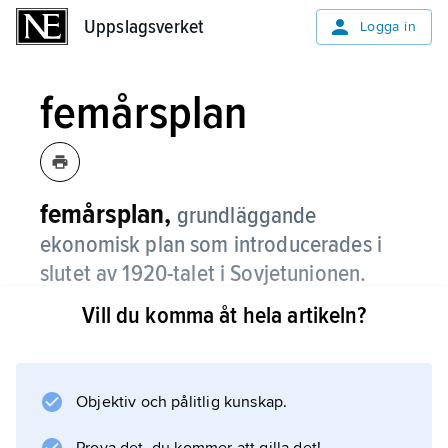
Uppslagsverket
Uppslagsverket
Logga in
femårsplan
femårsplan,
grundläggande
ekonomisk plan som introducerades i
slutet av 1920-talet i Sovjetunionen.
Vill du komma åt hela artikeln?
Den första femårsplanen (1928–32), som
genomfördes av Josef Stalin, inriktade sig på
att utveckla den tunga industrin och på att
kollektivisera jordbruket. Femårsplaner har
Objektiv och pålitlig kunskap.
senare använts i andra planekonomier. I Kina