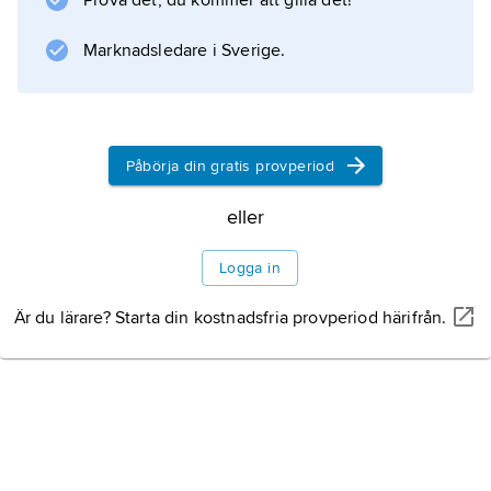
Prova det, du kommer att gilla det!
förverkligades den första femårsplanen 1953–
57; den betonade snabb industriell utveckling
Marknadsledare i Sverige.
och blev med sovjetisk hjälp mycket
framgångsrik.
Påbörja din gratis provperiod
Information om artikeln
eller
Logga in
Är du lärare? Starta din kostnadsfria provperiod härifrån.