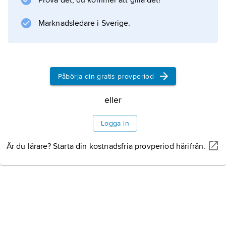
Prova det, du kommer att gilla det!
Marknadsledare i Sverige.
Påbörja din gratis provperiod
eller
Logga in
Är du lärare? Starta din kostnadsfria provperiod härifrån.