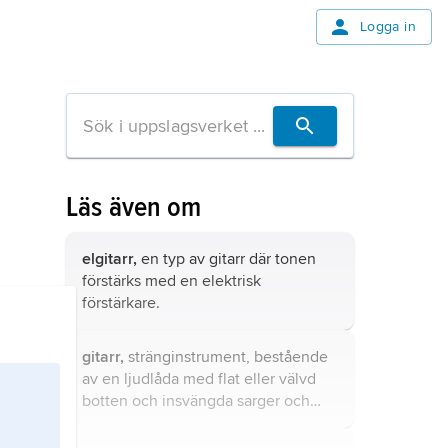
Logga in
Läs även om
elgitarr,
en typ av gitarr där tonen
förstärks med en elektrisk
förstärkare.
gitarr,
stränginstrument, bestående
av en ljudlåda med flat eller välvd
botten och insvängda sarger och
lång hals med tvärgående
greppband.