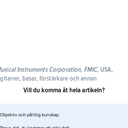
usical Instruments Corporation
,
FMIC
,
USA,
gitarrer, basar, förstärkare och annan
Vill du komma åt hela artikeln?
Objektiv och pålitlig kunskap.
rande är standard. FMIC lanserade 1948 den första
,