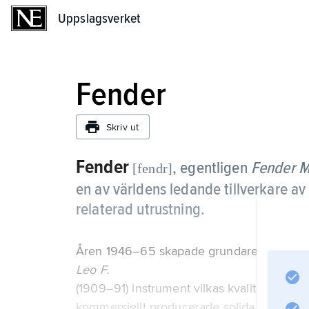
Uppslagsverket
Uppslagsverket
Fender
Skriv ut
Fender
, egentligen
Fender M
[fendr]
en av världens ledande tillverkare av 
relaterad utrustning.
Åren 1946–65 skapade grundaren
Leo F.
(1909–91) instrument vilkas kvalitet fortfa
kommersiellt producerade solida elgitarren