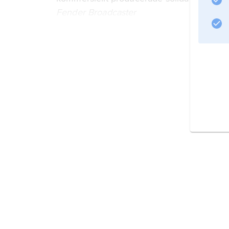
Fender Broadcaster
(från 1950
Fender Telecaster
).
Fender Precision Bass
, den första elbasen, kom 1951, och 1954 
Fender Stratocaster
, en av världens mest
Information om artikeln