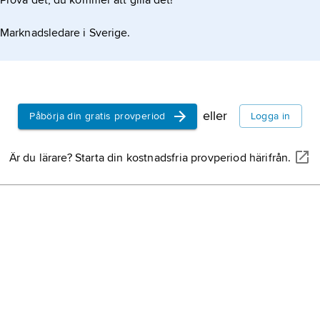
Prova det, du kommer att gilla det!
Marknadsledare i Sverige.
introducerades
eller
Påbörja din gratis provperiod
Logga in
Är du lärare? Starta din kostnadsfria provperiod härifrån.