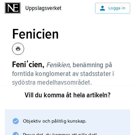
Uppslagsverket
Uppslagsverket
Logga in
Fenicien
Feniʹcien,
Fenikien
,
benämning på
forntida konglomerat av stadsstater i
sydöstra medelhavsområdet.
Vill du komma åt hela artikeln?
Fenicien, som inte utgjorde någon politisk
enhet, låg vid nuvarande Libanons och
Syriens kuster inom ett geografiskt område
som är svårt att avgränsa.
Objektiv och pålitlig kunskap.