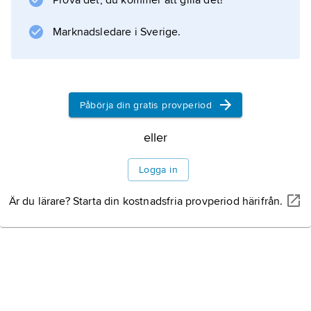
Historia
Prova det, du kommer att gilla det!
Marknadsledare i Sverige.
Befolkning
Språk och skrift
Påbörja din gratis provperiod
eller
Religion
Logga in
Handel och
Är du lärare? Starta din kostnadsfria provperiod härifrån.
kolonisation
Konst och arkitektur