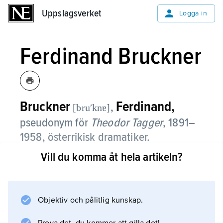
Uppslagsverket
Uppslagsverket
Logga in
Ferdinand Bruckner
Bruckner
Ferdinand,
,
[bruʹknɐ]
pseudonym för
Theodor Tagger
, 1891–
1958, österrikisk dramatiker.
Vill du komma åt hela artikeln?
Bruckners mest betydelsefulla pjäser, som
Krankheit der Jugend
(’Ungdomens sjukdom’, 1928) och
Die Verbrecher
Objektiv och pålitlig kunskap.
(’Förbrytarna’, 1929), handlar om etiska frågor.