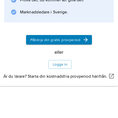
Prova det, du kommer att gilla det!
Pacific, grundat
Marknadsledare i Sverige.
Information om artikeln
Påbörja din gratis provperiod
eller
Logga in
Är du lärare? Starta din kostnadsfria provperiod härifrån.