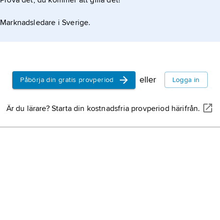
Prova det, du kommer att gilla det!
Marknadsledare i Sverige.
eller
Påbörja din gratis provperiod
Logga in
Är du lärare? Starta din kostnadsfria provperiod härifrån.