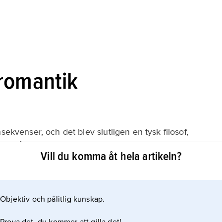
romantik
sekvenser, och det blev slutligen en tysk filosof,
t våga försöket att i ett enda system förena de
Vill du komma åt hela artikeln?
ndtankarna. En förutsättning för detta var hans
de metafysiska spekulationer; han krävde i stället en
Objektiv och pålitlig kunskap.