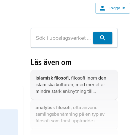
Logga in
Läs även om
islamisk filosofi,
filosofi inom den
islamiska kulturen, med mer eller
mindre stark anknytning till
religionen.
analytisk filosofi,
ofta använd
samlingsbenämning på en typ av
filosofi som först uppträdde i
Storbritannien och inom det tyska
språkområdet i början av 1900-talet