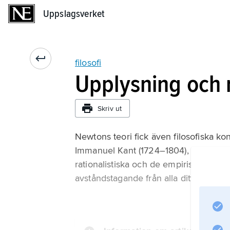
Uppslagsverket
Uppslagsverket
filosofi
Upplysning och 
Skriv ut
Newtons teori fick även filosofiska kon
Immanuel Kant (1724–1804), som kom at
rationalistiska och de empiristiska gru
avståndstagande från alla dittillsvaran