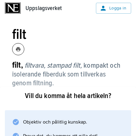
Uppslagsverket
Uppslagsverket
Logga in
filt
filt,
filtvara, stampad filt,
kompakt och
isolerande fiberduk som tillverkas
genom filtning.
Vill du komma åt hela artikeln?
Råvaran är vadd, vanligen av djurhår, oftast
fårull, som bearbetas mekaniskt i varmt och
fuktigt tillstånd.
Objektiv och pålitlig kunskap.
Litteraturanvisning