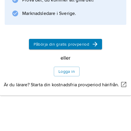
Prova det, du kommer att gilla det!
Marknadsledare i Sverige.
Information om artikeln
Påbörja din gratis provperiod
eller
Logga in
Är du lärare? Starta din kostnadsfria provperiod härifrån.