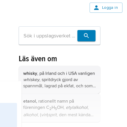
Logga in
Läs även om
whisky
, på Irland och i USA vanligen
whiskey
, spritdryck gjord av
spannmål, lagrad på ekfat, och som
ursprungligen härstammar från
Skottland och Irland.
etanol,
rationellt namn på
föreningen C
H
OH,
etylalkohol
,
2
5
alkohol
, (
vin
)
sprit
, den mest kända
av alla alkoholer.