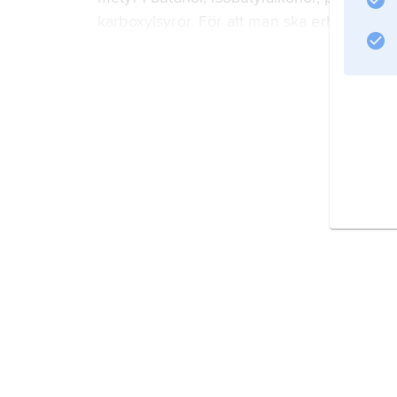
karboxylsyror. För att man ska erhålla spri
destilleras bort. Rester av
Information om artikeln