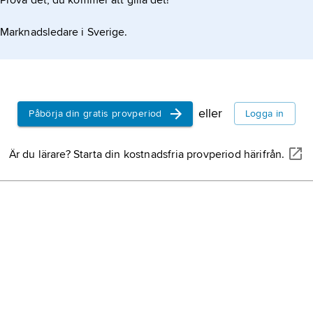
Prova det, du kommer att gilla det!
tdrycker med neutral smak måste all finkelolja
Marknadsledare i Sverige.
eller
Påbörja din gratis provperiod
Logga in
Är du lärare? Starta din kostnadsfria provperiod härifrån.