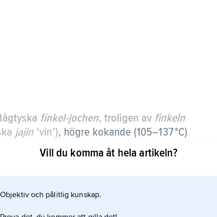
 lågtyska
finkel-jochen
, troligen av
finkeln
iska
jajin
’vin’)
,
högre kokande (105–137 °C)
l genom jäsning av kolhydrathaltiga
Vill du komma åt hela artikeln?
som ingår i växtproteinerna. Finkelolja är en
Objektiv och pålitlig kunskap.
 består av högre alkoholer (isoamylalkohol, 2-
kohol) samt små mängder estrar, aldehyder och