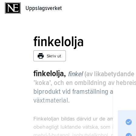
Uppslagsverket
Uppslagsverket
finkelolja
Skriv ut
finkelolja,
finkel
(av likabetydande
’koka’, och en ombildning av hebre
biprodukt vid framställning av etano
växtmaterial.
Finkeloljan bildas därvid ur de aminosyror 
obehagligt luktande vätska, som i huvudsak
metyl-1-butanol, isobutylalkohol, propylal