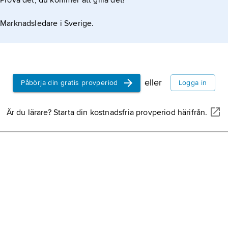
Prova det, du kommer att gilla det!
Marknadsledare i Sverige.
eller
Påbörja din gratis provperiod
Logga in
Är du lärare? Starta din kostnadsfria provperiod härifrån.