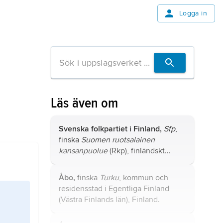
Logga in
Läs även om
Svenska folkpartiet i Finland,
Sfp
,
finska
Suomen ruotsalainen
kansanpuolue
(Rkp), finländskt
politiskt parti, grundat i maj 1906
med
Axel Lille
som tillskyndare och
Åbo,
finska
Turku
, kommun och
förste ordförande och som en
residensstad i Egentliga Finland
fortsättning på det så kallade
(Västra Finlands län), Finland.
Svenska partiet.