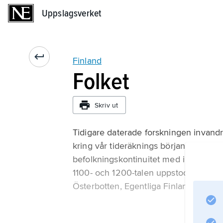
Uppslagsverket
Uppslagsverket
Finland
Folket
Skriv ut
Tidigare daterade forskningen invandr
kring vår tideräknings början, men i 
befolkningskontinuitet med inslag fr
1100- och 1200-talen uppstod samman
Österbotten, Egentliga Finland