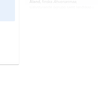
Åland,
finska
Ahvenanmaa
,
självstyrande ögrupp samt landskap i
Östersjön, Finland.
Centern i Finland,
Suomen
Keskusta
, finländskt politiskt parti.
Helsingfors,
finska
Helsinki
,
huvudstad i Finland, belägen i
Nyland, vid landets sydkust.
Karelen,
finska
Karjala
, ryska
Karelija
, historiskt landskap på ömse
sidor av gränsen mellan Finland och
Ryssland.
finlandssvenskar,
sedan 1912
benämning på de invånare i Finland
– eller emigranter därifrån till till
exempel Sverige och USA – som har