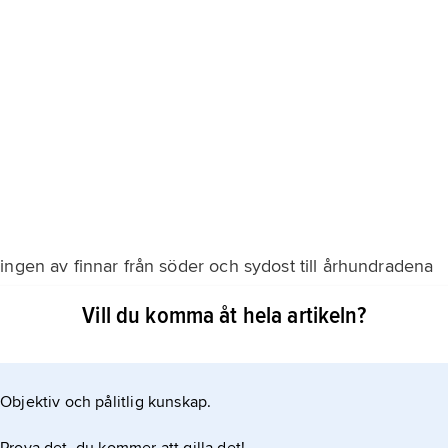
ingen av finnar från söder och sydost till århundradena
dag räknar man med en betydligt längre
Vill du komma åt hela artikeln?
ån öst och väst. Genom den svenska invandringen på
hängande svenska bosättningsområden längs kusten i
Objektiv och pålitlig kunskap.