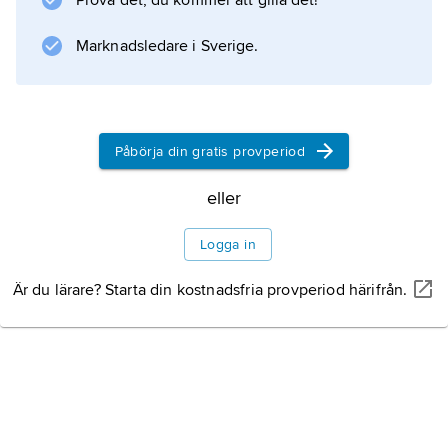
Prova det, du kommer att gilla det!
Marknadsledare i Sverige.
Påbörja din gratis provperiod
eller
Logga in
Är du lärare? Starta din kostnadsfria provperiod härifrån.