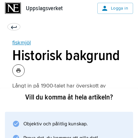
Uppslagsverket
Uppslagsverket
Logga in
fiskmjöl
Historisk bakgrund
Långt in på 1900-talet har överskott av
fiskefångst använts som gödsel eller djurföda.
Vill du komma åt hela artikeln?
Så länge som transporterna var långsamma
var avsättningen för sådan fisk i stort sett
begränsad till områden inom några dagars
Objektiv och pålitlig kunskap.
resa från fiskelägena.