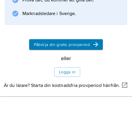
Prova det, du kommer att gilla det!
Marknadsledare i Sverige.
Information om artikeln
Påbörja din gratis provperiod
eller
Logga in
Är du lärare? Starta din kostnadsfria provperiod härifrån.