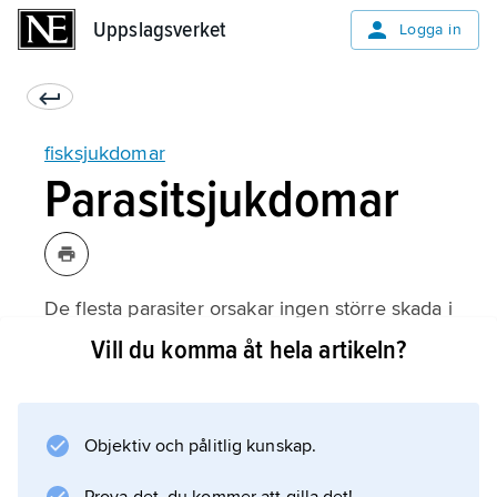
Uppslagsverket
Uppslagsverket
Logga in
fisksjukdomar
Parasitsjukdomar
De flesta parasiter orsakar ingen större skada i
sitt värddjur. Emellertid kan parasiter ibland
Vill du komma åt hela artikeln?
medföra problem vid uppfödning av fisk, t.ex. i
fiskodlingar eller akvarier. De kan ge upphov
till t.ex. anemi (blodbrist), näringsbrist,
Objektiv och pålitlig kunskap.
försämrad organfunktion eller sårskador. Vid
massförekomst av vissa, ofta encelliga, arter