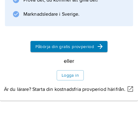
Prova det, du kommer att gilla det!
kan dessa ge akuta besvär
Marknadsledare i Sverige.
Information om artikeln
Påbörja din gratis provperiod
eller
Logga in
Är du lärare? Starta din kostnadsfria provperiod härifrån.