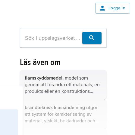
Logga in
Läs även om
flamskyddsmedel,
medel som
genom att förändra ett materials, en
produkts eller en konstruktions
beteende vid brand medverkar till
en ökning av objektets
flamskydd
.
brandteknisk klassindelning
utgör
ett system för karakterisering av
material, ytskikt, beklädnader och
byggnadsdelar med avseende på
deras förmåga att motstå brand.