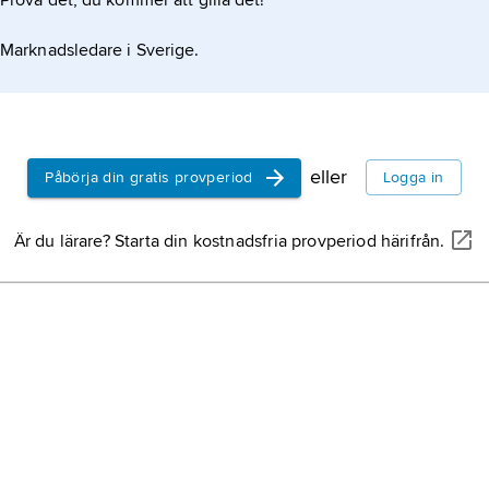
Prova det, du kommer att gilla det!
Marknadsledare i Sverige.
eller
Påbörja din gratis provperiod
Logga in
Är du lärare? Starta din kostnadsfria provperiod härifrån.