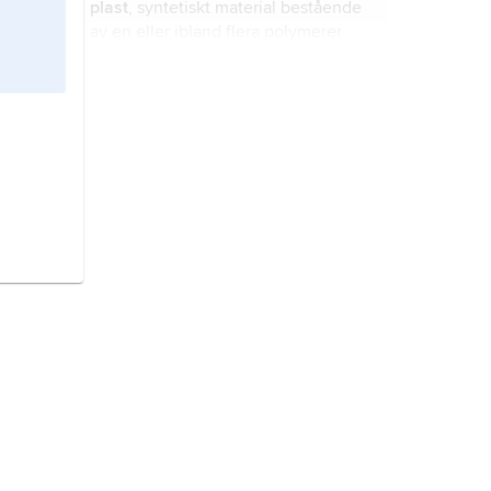
plast
, syntetiskt material bestående
av en eller ibland flera polymerer
samt ett flertal tillsatsämnen.
mark,
den del av den fasta jordytan
som påverkas av atmosfären och
levande organismer.
förbränningsmotor,
arbetsmaskin
inom gruppen värmemotorer vilken
genom inre förbränning av luft–
bränsleblandning omvandlar
värmeenergi till mekaniskt arbete.
genteknik,
genetisk ingenjörskonst
,
teknik som möjliggör ingrepp i
genomet
(arvsmassan) hos levande
organismer.
Japan,
stat i östra Asien.