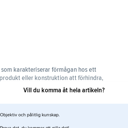
som karakteriserar förmågan hos ett
produkt eller konstruktion att förhindra,
v en uppkommen flamma.
Vill du komma åt hela artikeln?
 materialets, produktens eller konstruktionens
 substans eller applicerad behandling. Inte sällan
Objektiv och pålitlig kunskap.
fatta skydd inte enbart mot flamspridning utan också
antändning, pyrolys och efterglödning. Se