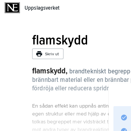
Uppslagsverket
Uppslagsverket
flamskydd
Skriv ut
flamskydd,
brandtekniskt begrepp 
brännbart material eller en brännbar 
fördröja eller reducera spridning a
En sådan effekt kan uppnås antingen genom
egen struktur eller med hjälp av en tillsatt
tolkas begreppet mer vidsträckt till att om
mot andra typer av brandreaktioner, t.ex. 