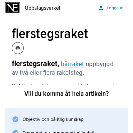
Uppslagsverket
Uppslagsverket
Logga in
flerstegsraket
flerstegsraket,
bärraket
uppbyggd
av två eller flera raketsteg.
Det första och tyngsta steget lyfter ekipaget
Vill du komma åt hela artikeln?
från marken. När detta gjort slut på bränslet
utgör det dödvikt som kopplas loss och faller
till marken, varvid ett mindre andra raketsteg
tar vid osv. tills dess att önskad hastighet
Objektiv och pålitlig kunskap.
uppnåtts.