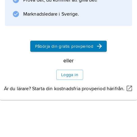
Prova det, du kommer att gilla det!
Marknadsledare i Sverige.
Information om artikeln
Påbörja din gratis provperiod
eller
Logga in
Är du lärare? Starta din kostnadsfria provperiod härifrån.