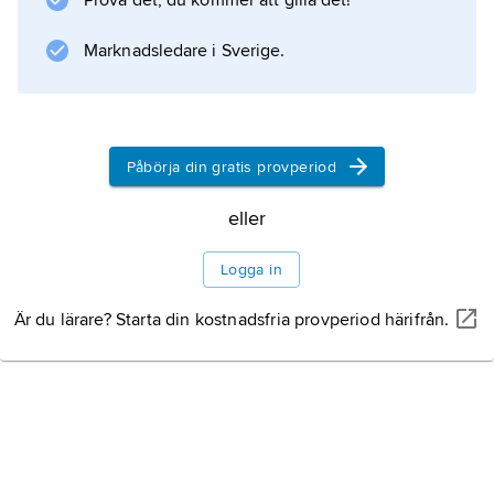
Prova det, du kommer att gilla det!
vattenresurser i dessa länder är
överutnyttjade, vilket bl.a.
Marknadsledare i Sverige.
Information om artikeln
Påbörja din gratis provperiod
eller
Logga in
Är du lärare? Starta din kostnadsfria provperiod härifrån.