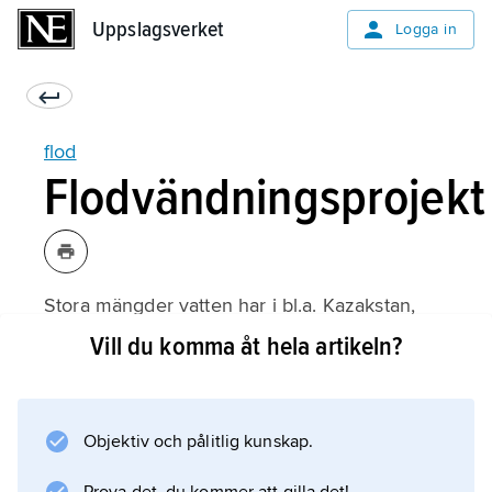
Uppslagsverket
Uppslagsverket
Logga in
flod
Flodvändningsprojekt
Stora mängder vatten har i bl.a. Kazakstan,
Ryssland och Ukraina avletts från sydgående
Vill du komma åt hela artikeln?
floder, främst för bevattningsändamål.
Huvuddelen av detta vatten avdunstar, med
minskat flöde till Kaspiska havet och Svarta
Objektiv och pålitlig kunskap.
havet som följd, i sin tur med vittgående
negativa konsekvenser. Även andra