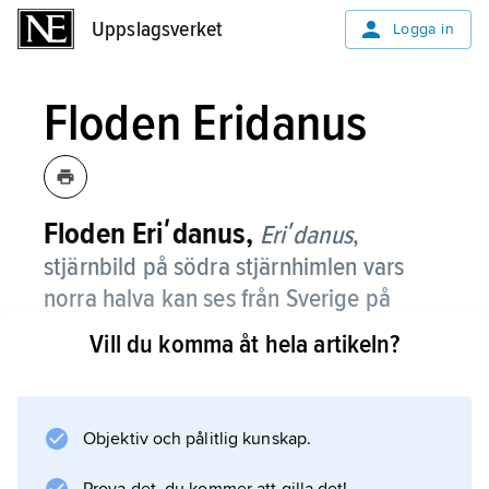
Uppslagsverket
Uppslagsverket
Logga in
Floden Eridanus
Floden Eriʹdanus,
Eriʹdanus
,
stjärnbild på södra stjärnhimlen vars
norra halva kan ses från Sverige på
vintern.
Vill du komma åt hela artikeln?
Den hamnar dock något i skymundan bredvid
Orion och Oxen och de ljusa stjärnorna i dem.
Floden Eridanus sydligaste stjärna,
Objektiv och pålitlig kunskap.
Achernar