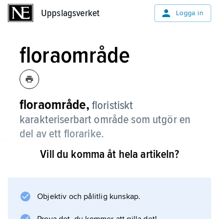
Uppslagsverket
Uppslagsverket
Logga in
floraområde
floraområde,
floristiskt
karakteriserbart område som utgör en
del av ett florarike.
Vill du komma åt hela artikeln?
Europa, som hör till det holarktiska florariket,
kan delas i ett flertal floraområden: det
arktiska
, dit norra Skandinavien hör, det
Objektiv och pålitlig kunskap.
boreala