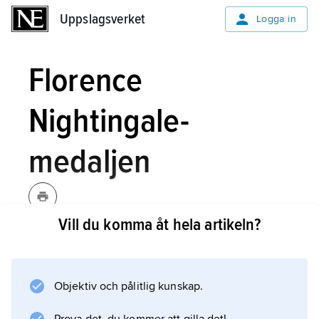
Uppslagsverket
Uppslagsverket
Logga in
Florence
Nightingale-
medaljen
Vill du komma åt hela artikeln?
Florence Nightingale-medaljen
i
i
, franska
Médaille
[flɔrənsna
ʹtiŋge
l-]
Florence Nightingale
,
medalj instiftad
Objektiv och pålitlig kunskap.
1912 och utdelad av Internationella