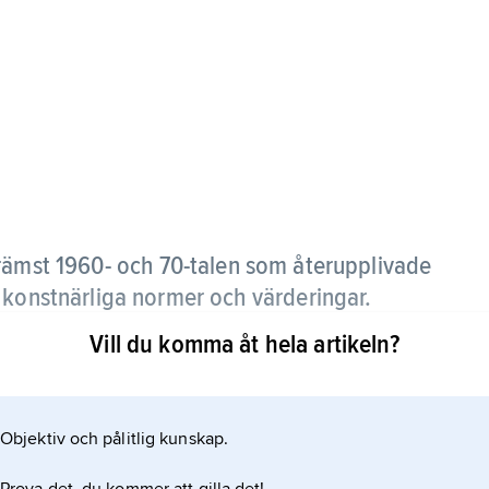
främst 1960- och 70-talen som återupplivade
 konstnärliga normer och värderingar.
Vill du komma åt hela artikeln?
, litteratur, bildkonst etc. för att fritt kombinera
ille rörelsen överbrygga klyftan mellan konst och liv
tta mål försökte man uppnå genom att betona det
Objektiv och pålitlig kunskap.
 vilket manifesterades vid diverse happeningliknande