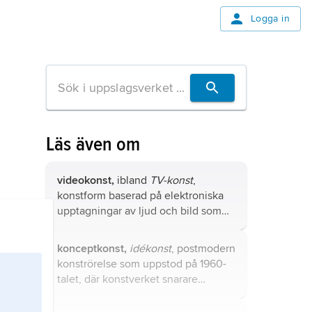
Logga in
Läs även om
videokonst,
ibland
TV-konst
,
konstform baserad på elektroniska
upptagningar av ljud och bild som
reproduceras via bildmonitorer.
konceptkonst,
idékonst
, postmodern
konströrelse som uppstod på 1960-
talet, där konstverket snarare
identifieras med konstnärens
ursprungstanke eller avsikt