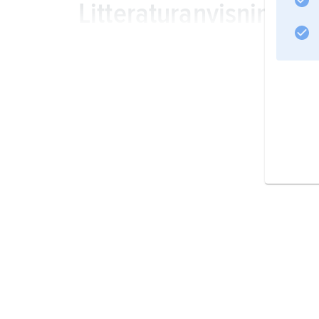
Litteraturanvisning
Information om artikeln