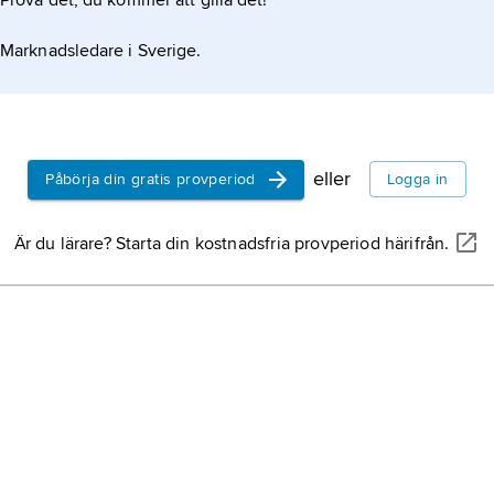
Prova det, du kommer att gilla det!
Marknadsledare i Sverige.
eller
Påbörja din gratis provperiod
Logga in
Är du lärare? Starta din kostnadsfria provperiod härifrån.