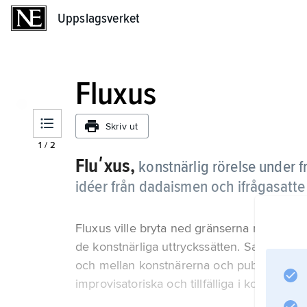
Uppslagsverket
Uppslagsverket
Fluxus
Skriv ut
1
/
2
Fluʹxus,
konstnärlig rörelse under 
idéer från dadaismen och ifrågasatte
Fluxus ville bryta ned gränserna mellan musik
de konstnärliga uttryckssätten. Samtidigt v
och mellan konstnärerna och publiken. De
improvisatoriska och tillfälliga i konsten,