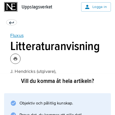
Uppslagsverket
Uppslagsverket
Logga in
Fluxus
Litteraturanvisning
J. Hendricks (utgivare),
Fluxus Codex
Vill du komma åt hela artikeln?
(eng., 1988).
Objektiv och pålitlig kunskap.
Information om artikeln