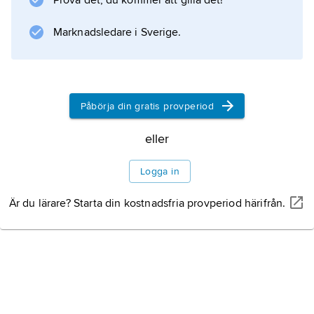
Prova det, du kommer att gilla det!
Marknadsledare i Sverige.
Påbörja din gratis provperiod
eller
Logga in
Är du lärare? Starta din kostnadsfria provperiod härifrån.