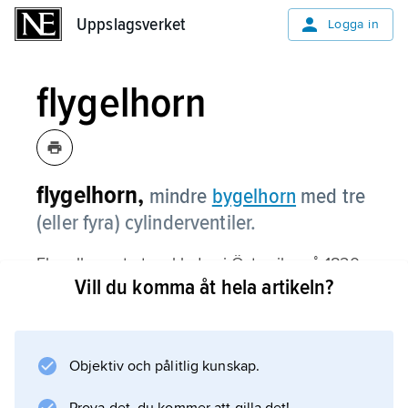
Uppslagsverket
Uppslagsverket
Logga in
flygelhorn
flygelhorn,
mindre
bygelhorn
med tre
(eller fyra) cylinderventiler.
Flygelhornet utvecklades i Österrike på 1820-
Vill du komma åt hela artikeln?
talet och kom att byggas som sopranino i Ess,
sopran i B (eller C) och alt i Ess. Traditionellt
brukas flygelhornet – i Sverige oftast benämnt
kornett
Objektiv och pålitlig kunskap.
– i ren blåsmusik. I bl.a. modern jazz