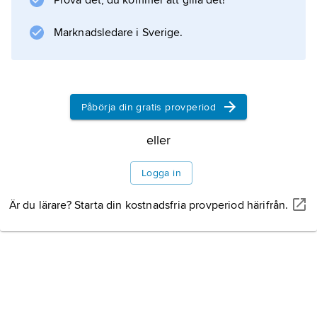
Prova det, du kommer att gilla det!
förekommer flygelhorn med pumpventiler.
Marknadsledare i Sverige.
Information om artikeln
Påbörja din gratis provperiod
eller
Logga in
Är du lärare? Starta din kostnadsfria provperiod härifrån.