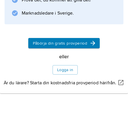
Prova det, du kommer att gilla det!
, med passagerarantal från 10 till cirka 850,
avsedda för taxiflyg, regionalflyg, inrikesflyg
Marknadsledare i Sverige.
och internationell trafik;
militärflygplan
för luftförsvar, attack, bombfällning, spaning
och transporter; samt
Påbörja din gratis provperiod
helikoptrar
för militärt och civilt bruk. Därutöver finns
eller
segel- och
Logga in
Utformning
Är du lärare? Starta din kostnadsfria provperiod härifrån.
Lyftkraft
Struktur och material