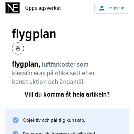
Uppslagsverket
Uppslagsverket
Logga in
flygplan
flygplan,
luftfarkoster som
klassificeras på olika sätt efter
konstruktion och ändamål.
Vill du komma åt hela artikeln?
Det finns
allmänflygplan
, mestadels små flygplan avsedda för flygsport
och resor;
Objektiv och pålitlig kunskap.
trafikflygplan