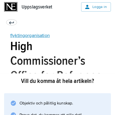
Uppslagsverket
Uppslagsverket
Logga in
flyktingorganisation
High
Commissioner’s
Office for Refugees
Vill du komma åt hela artikeln?
(Jewish and others)
coming from
Objektiv och pålitlig kunskap.