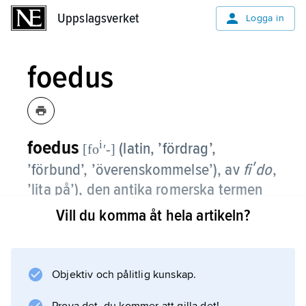
Uppslagsverket
Uppslagsverket
Logga in
foedus
foedus
i
(latin, ’fördrag’,
[fo
ʹ-]
’förbund’, ’överenskommelse’), av
fiʹdo
,
’lita på’), den antika romerska termen
för ett under religiösa former ingånget
Vill du komma åt hela artikeln?
fördrag mellan folk eller stater.
Ett
Objektiv och pålitlig kunskap.
foedus
kunde vara