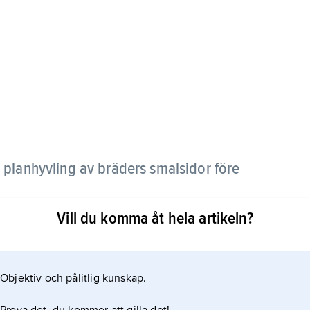
 planhyvling av bräders smalsidor före
Vill du komma åt hela artikeln?
damål används också
Objektiv och pålitlig kunskap.