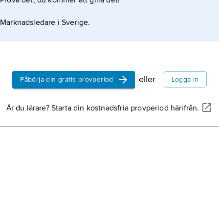
Prova det, du kommer att gilla det!
Marknadsledare i Sverige.
eller
Påbörja din gratis provperiod
Logga in
Är du lärare? Starta din kostnadsfria provperiod härifrån.