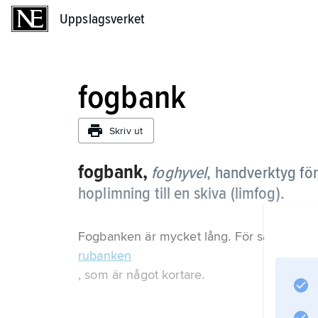
Uppslagsverket
Uppslagsverket
fogbank
Skriv ut
fogbank,
foghyvel
,
handverktyg för
hoplimning till en skiva (limfog).
Fogbanken är mycket lång. För samma än
rubanken
, som är något kortare.