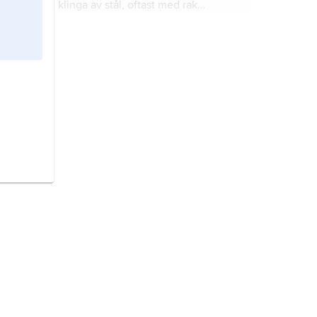
klinga av stål, oftast med rak
skarpslipad egg i änden, samt ett
skaft av trä eller plast.