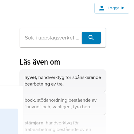
Logga in
Läs även om
hyvel,
handverktyg för spånskärande
bearbetning av trä.
bock,
stödanordning bestående av
”huvud” och, vanligen, fyra ben.
stämjärn,
handverktyg för
träbearbetning bestående av en